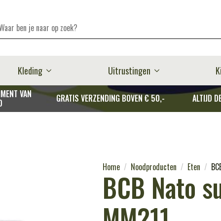
Kleding
Uitrustingen
K
MENT VAN
GRATIS VERZENDING BOVEN € 50,-
ALTIJD D
D
Home
Noodproducten
Eten
BCB
BCB Nato su
MM211