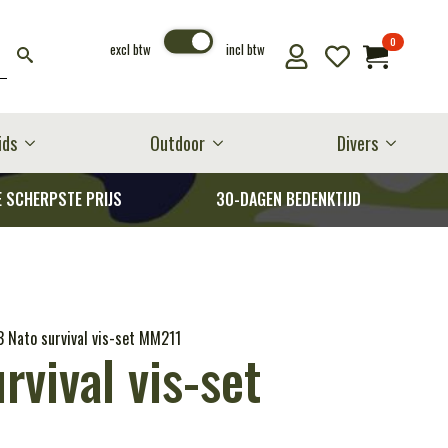
0
excl btw
incl btw
ids
Outdoor
Divers
E SCHERPSTE PRIJS
30-DAGEN BEDENKTIJD
 Nato survival vis-set MM211
rvival vis-set