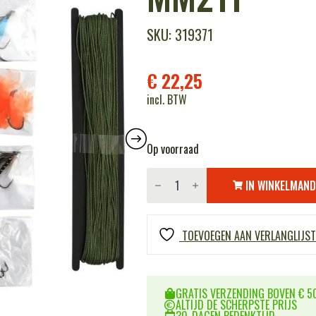
SKU: 319371
€
22,25
incl. BTW
Op voorraad
BCB
Nato
IN WINKELMAN
survival
vis-
set
MM211
TOEVOEGEN AAN VERLANGLIJST
aantal
GRATIS VERZENDING BOVEN € 50
ALTIJD DE SCHERPSTE PRIJS
30-DAGEN BEDENKTIJD