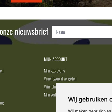
Naam
r onze nieuwsbrief
*
MIJN ACCOUNT
gen
Mijn gegevens
Wachtwoord vergeten
Winkelmand
Mijn verlanglijst
Wij gebruiken 
ing
Wij maken gebruik van