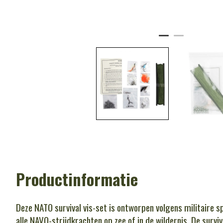
Productinformatie
Deze NATO survival vis-set is ontworpen volgens militaire sp
alle NAVO-strijdkrachten op zee of in de wildernis. De surviva