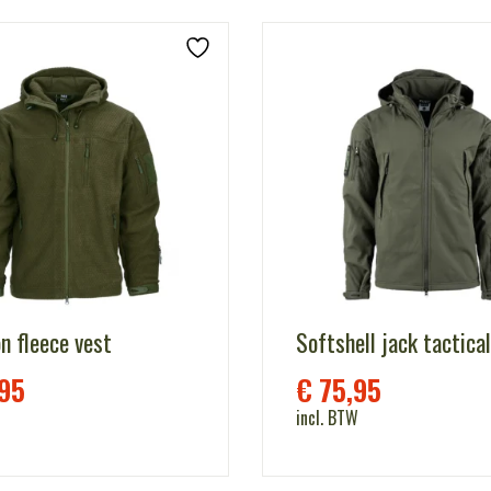
n fleece vest
Softshell jack tactical
95
€
75,95
incl. BTW