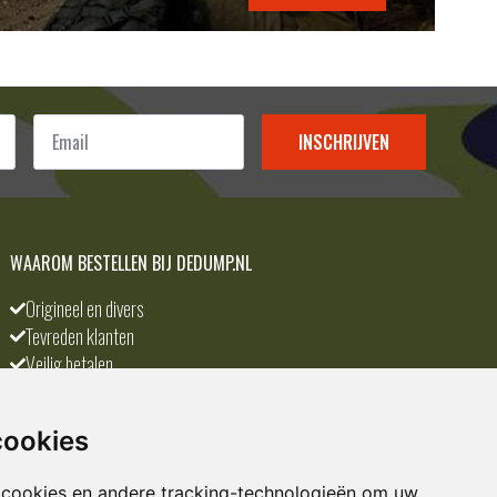
Email
*
INSCHRIJVEN
WAAROM BESTELLEN BIJ DEDUMP.NL
Origineel en divers
Tevreden klanten
Veilig betalen
Scherpste prijs
A-merken
cookies
 cookies en andere tracking-technologieën om uw