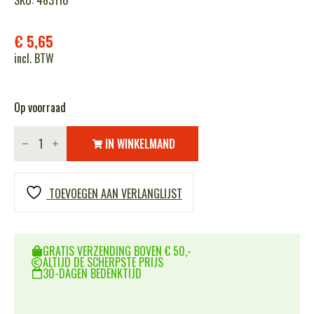
SKU: 463110
€
5,65
incl. BTW
Op voorraad
BCB
camo
IN WINKELMAND
stick
60
gr.
RP1480
TOEVOEGEN AAN VERLANGLIJST
aantal
GRATIS VERZENDING BOVEN € 50,-
ALTIJD DE SCHERPSTE PRIJS
30-DAGEN BEDENKTIJD