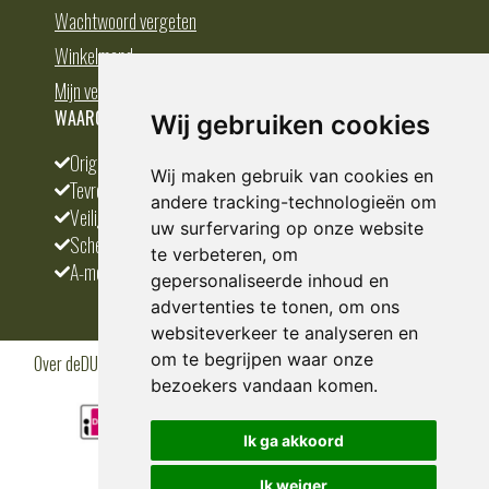
Wachtwoord vergeten
Winkelmand
Mijn verlanglijst
WAAROM BESTELLEN BIJ DEDUMP.NL
Wij gebruiken cookies
Origineel en divers
Wij maken gebruik van cookies en
Tevreden klanten
andere tracking-technologieën om
Veilig betalen
uw surfervaring op onze website
Scherpste prijs
te verbeteren, om
A-merken
gepersonaliseerde inhoud en
advertenties te tonen, om ons
websiteverkeer te analyseren en
om te begrijpen waar onze
Over deDUMP.nl
Algemene voorwaarden
Privacy Policy
Klantenservice
Cookies
Blogs
bezoekers vandaan komen.
Ik ga akkoord
Ik weiger