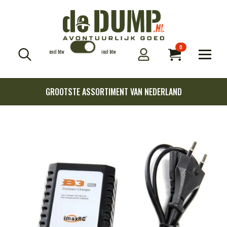
0
excl btw
incl btw
Search
for:
GROOTSTE ASSORTIMENT VAN NEDERLAND