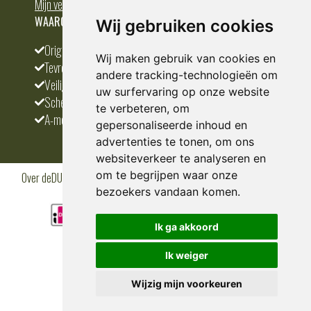
Mijn verlanglijst
WAAROM BESTELLEN BIJ DEDUMP.NL
Wij gebruiken cookies
Origineel en divers
Wij maken gebruik van cookies en
Tevreden klanten
andere tracking-technologieën om
Veilig betalen
uw surfervaring op onze website
Scherpste prijs
te verbeteren, om
A-merken
gepersonaliseerde inhoud en
advertenties te tonen, om ons
websiteverkeer te analyseren en
om te begrijpen waar onze
Over deDUMP.nl
Algemene voorwaarden
Privacy Policy
Klantenservice
Cookies
Blogs
bezoekers vandaan komen.
Ik ga akkoord
Ik weiger
Wijzig mijn voorkeuren