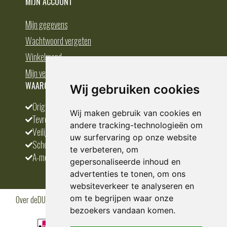
MIJN ACCOUNT
Mijn gegevens
Wachtwoord vergeten
Winkelmand
Mijn verlanglijst
WAAROM BESTELLEN BIJ DEDUMP.NL
Wij gebruiken cookies
Origineel en divers
Wij maken gebruik van cookies en
Tevreden klanten
andere tracking-technologieën om
Veilig betalen
uw surfervaring op onze website
Scherpste prijs
te verbeteren, om
A-merken
gepersonaliseerde inhoud en
advertenties te tonen, om ons
websiteverkeer te analyseren en
om te begrijpen waar onze
Over deDUMP.nl
Algemene voorwaarden
Privacy Policy
Klantenservice
Cookies
Blogs
bezoekers vandaan komen.