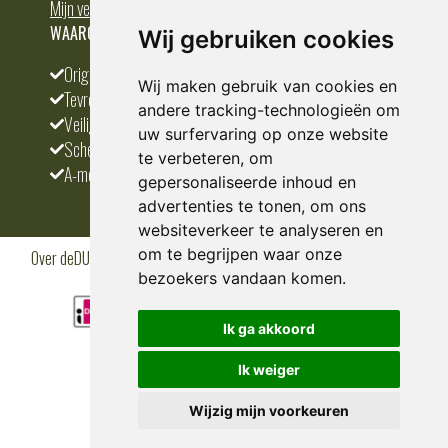
Mijn verlanglijst
WAAROM BESTELLEN BIJ DEDUMP.NL
Wij gebruiken cookies
Origineel en divers
Wij maken gebruik van cookies en
Tevreden klanten
andere tracking-technologieën om
Veilig betalen
uw surfervaring op onze website
Scherpste prijs
te verbeteren, om
A-merken
gepersonaliseerde inhoud en
advertenties te tonen, om ons
websiteverkeer te analyseren en
om te begrijpen waar onze
Over deDUMP.nl
Algemene voorwaarden
Privacy Policy
Klantenservice
Cookies
Blogs
bezoekers vandaan komen.
Ik ga akkoord
Ik weiger
Wijzig mijn voorkeuren